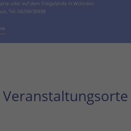
rte oder auf dem Freigelände in Wührden
kus, Tel. 04298/30938
mie
Veranstaltungsorte