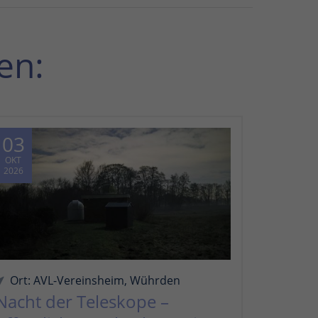
en:
03
OKT
2026
Ort: AVL-Vereinsheim, Wührden
Nacht der Teleskope –