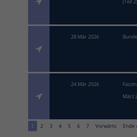
(Teil 2
28 Mär 2026
Bunde
24 Mär 2026
Faszi
März 
1
2
3
4
5
6
7
Vorwärts
Ende 