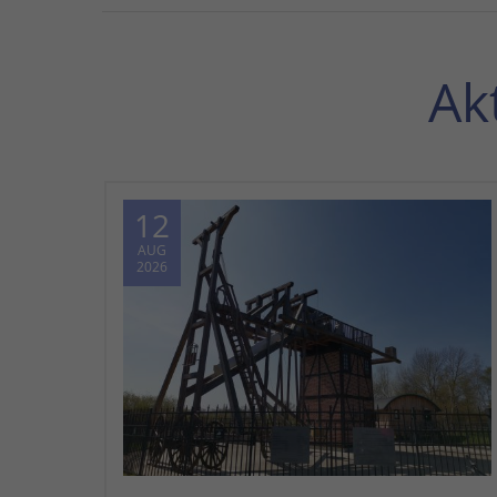
Ak
12
AUG
2026