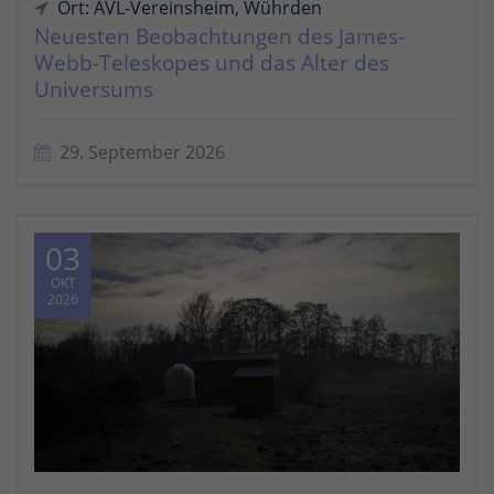
Ort: AVL-Vereinsheim, Wührden
Neuesten Beobachtungen des James-
Webb-Teleskopes und das Alter des
Universums
29. September 2026
03
OKT
2026