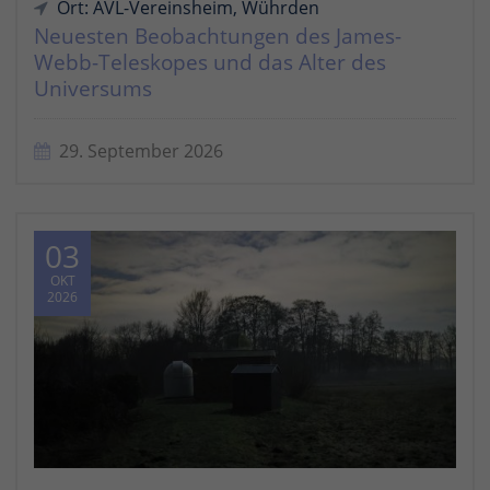
Ort: AVL-Vereinsheim, Wührden
Neuesten Beobachtungen des James-
Webb-Teleskopes und das Alter des
Universums
29. September 2026
03
OKT
2026