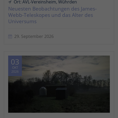
Ort: AVL-Vereinsheim, Wührden
Neuesten Beobachtungen des James-
Webb-Teleskopes und das Alter des
Universums
29. September 2026
03
OKT
2026