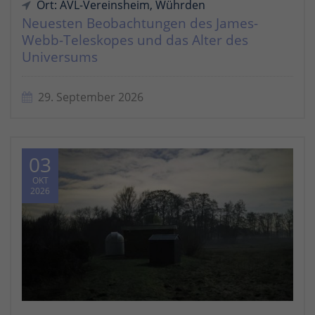
Ort: AVL-Vereinsheim, Wührden
Neuesten Beobachtungen des James-
Webb-Teleskopes und das Alter des
Universums
29. September 2026
03
OKT
2026