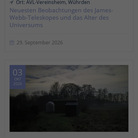
Ort: AVL-Vereinsheim, Wührden
Neuesten Beobachtungen des James-
Webb-Teleskopes und das Alter des
Universums
29. September 2026
03
OKT
2026