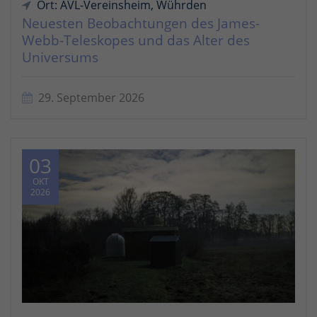
Ort: AVL-Vereinsheim, Wührden
Neuesten Beobachtungen des James-
Webb-Teleskopes und das Alter des
Universums
29. September 2026
03
OKT
2026