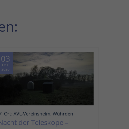
en:
03
OKT
2026
Ort: AVL-Vereinsheim, Wührden
Nacht der Teleskope –