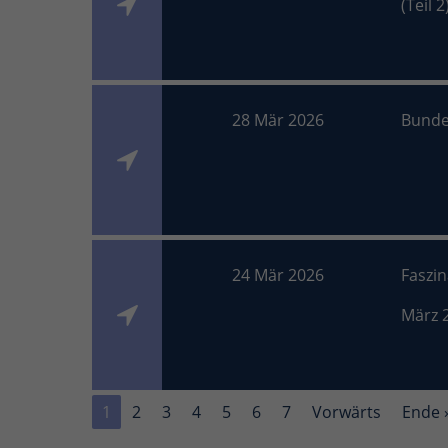
(Teil 2
28 Mär 2026
Bunde
24 Mär 2026
Faszi
März 
1
2
3
4
5
6
7
Vorwärts
Ende 