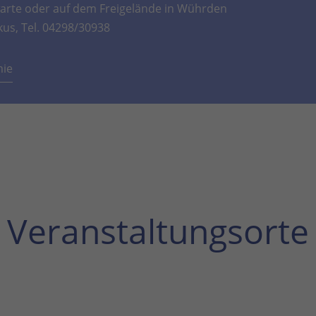
rte oder auf dem Freigelände in Wührden
kus, Tel. 04298/30938
mie
Veranstaltungsorte