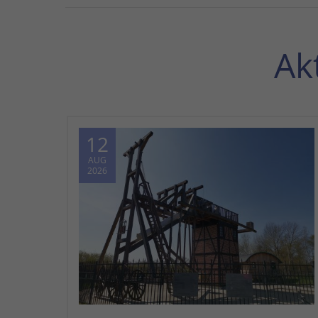
Ak
12
AUG
2026