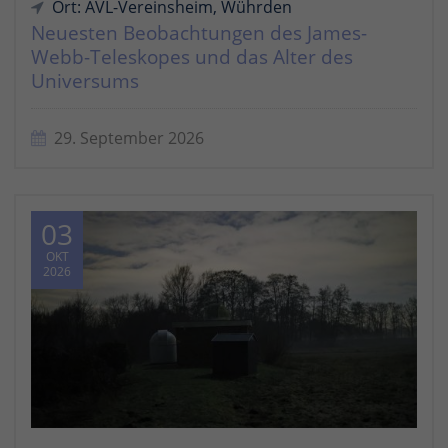
Ort: AVL-Vereinsheim, Wührden
Neuesten Beobachtungen des James-
Webb-Teleskopes und das Alter des
Universums
29. September 2026
03
OKT
2026