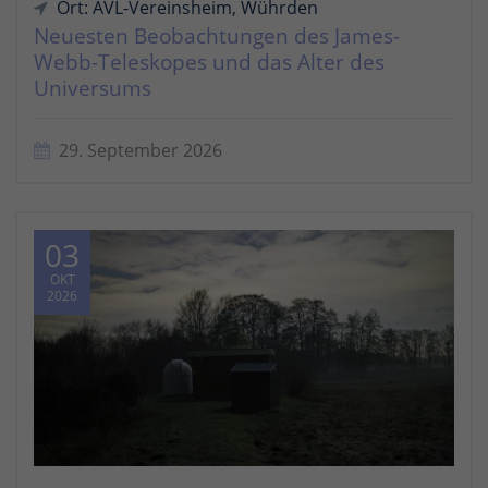
Ort: AVL-Vereinsheim, Wührden
Neuesten Beobachtungen des James-
Webb-Teleskopes und das Alter des
Universums
29. September 2026
03
OKT
2026