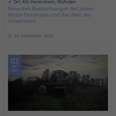
Ort: AVL-Vereinsheim, Wührden
Neuesten Beobachtungen des James-
Webb-Teleskopes und das Alter des
Universums
29. September 2026
03
OKT
2026