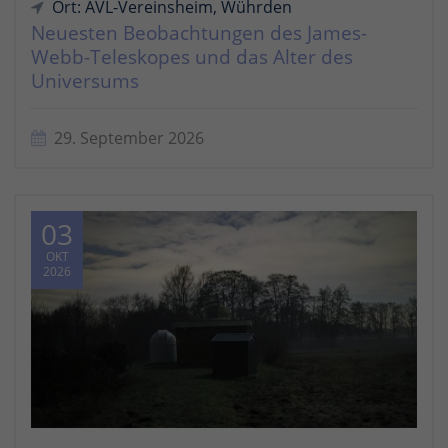
Ort: AVL-Vereinsheim, Wührden
Neuesten Beobachtungen des James-
Webb-Teleskopes und das Alter des
Universums
29. September 2026
03
OKT
2026