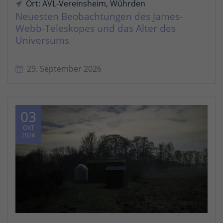
Ort: AVL-Vereinsheim, Wührden
Neuesten Beobachtungen des James-
Webb-Teleskopes und das Alter des
Universums
29. September 2026
03
OKT
2026