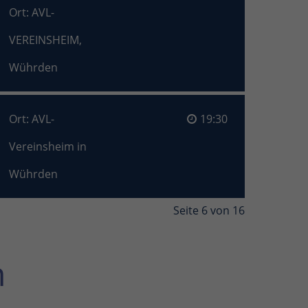
Ort: AVL-
VEREINSHEIM,
Wührden
Ort: AVL-
19:30
Vereinsheim in
Wührden
Seite 6 von 16
n