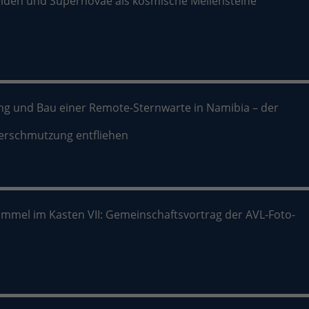
iden und Supernovae als kosmische Meilensteine
ng und Bau einer Remote-Sternwarte in Namibia – der
verschmutzung entfliehen
immel im Kasten VII: Gemeinschaftsvortrag der AVL-Foto-