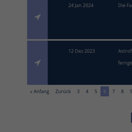
24 Jan 2024
Die Fa
12 Dez 2023
Astro
ferng
« Anfang
Zurück
3
4
5
6
7
8