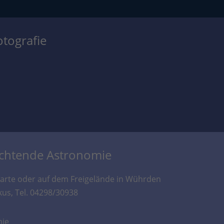
otografie
achtende Astronomie
rte oder auf dem Freigelände in Wührden
kus, Tel. 04298/30938
mie