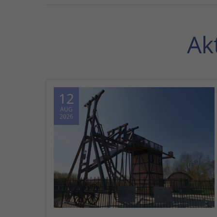
Ak
12
AUG
2026