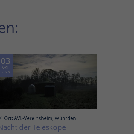
en:
03
OKT
2026
Ort: AVL-Vereinsheim, Wührden
Nacht der Teleskope –