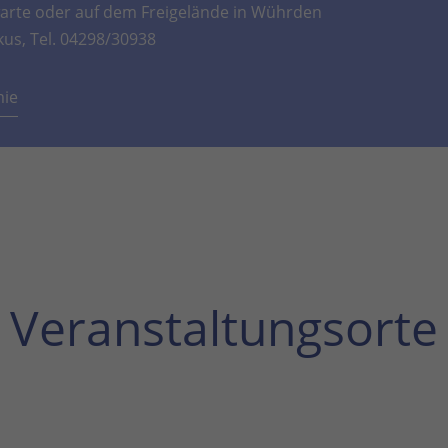
rte oder auf dem Freigelände in Wührden
kus, Tel. 04298/30938
mie
Veranstaltungsorte