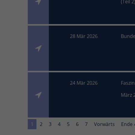
(Teil 2
28 Mär 2026
Bunde
24 Mär 2026
Faszi
März 
1
2
3
4
5
6
7
Vorwärts
Ende 