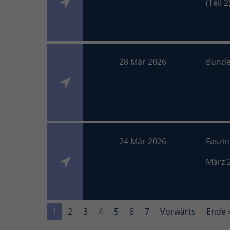
(Teil 2
28 Mär 2026
Bunde
24 Mär 2026
Faszi
März 
1
2
3
4
5
6
7
Vorwärts
Ende 