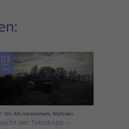
en:
03
OKT
2026
Ort: AVL-Vereinsheim, Wührden
Nacht der Teleskope –