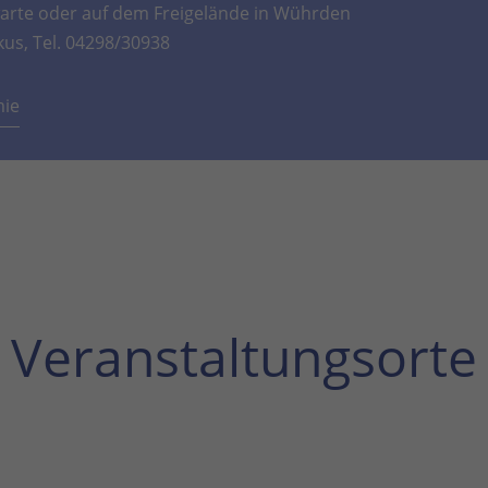
rte oder auf dem Freigelände in Wührden
kus, Tel. 04298/30938
mie
Veranstaltungsorte