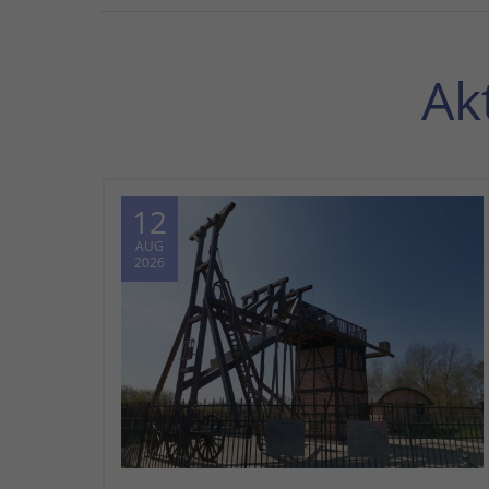
Ak
12
AUG
2026