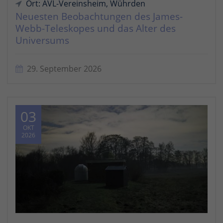
Ort: AVL-Vereinsheim, Wührden
Neuesten Beobachtungen des James-
Webb-Teleskopes und das Alter des
Universums
29. September 2026
03
OKT
2026