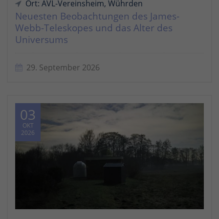
Ort: AVL-Vereinsheim, Wührden
Neuesten Beobachtungen des James-
Webb-Teleskopes und das Alter des
Universums
29. September 2026
03
OKT
2026