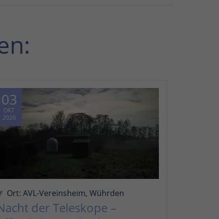
en:
03
OKT
2026
Ort: AVL-Vereinsheim, Wührden
Nacht der Teleskope –