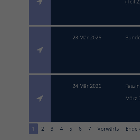
(Teil 2
28 Mär 2026
Bunde
24 Mär 2026
Faszi
März 
1
2
3
4
5
6
7
Vorwärts
Ende 