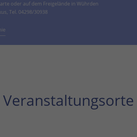
rte oder auf dem Freigelände in Wührden
kus, Tel. 04298/30938
mie
Veranstaltungsorte