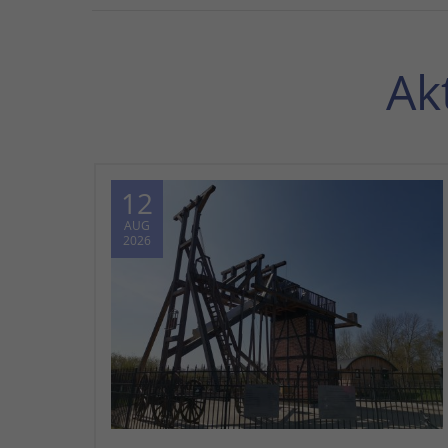
Ak
12
AUG
2026