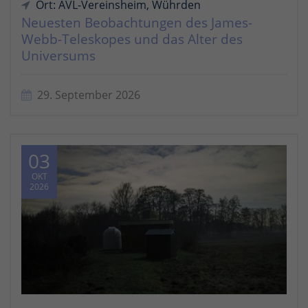
Ort: AVL-Vereinsheim, Wührden
Neuesten Beobachtungen des James-
Webb-Teleskopes und das Alter des
Universums
29. September 2026
03
OKT
2026