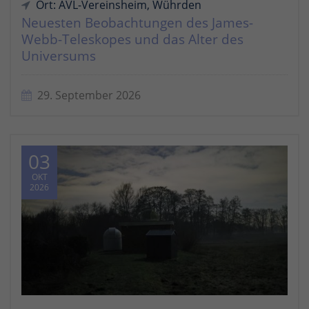
Ort: AVL-Vereinsheim, Wührden
Neuesten Beobachtungen des James-
Webb-Teleskopes und das Alter des
Universums
29. September 2026
03
OKT
2026