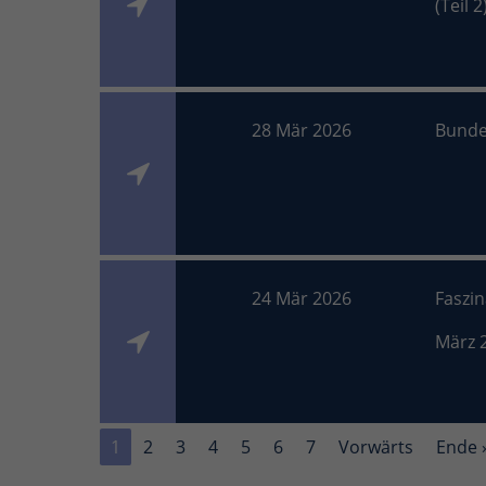
(Teil 2
28 Mär 2026
Bunde
24 Mär 2026
Faszi
März 
1
2
3
4
5
6
7
Vorwärts
Ende 