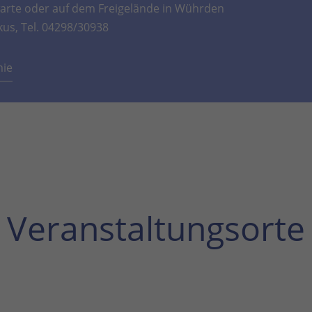
rte oder auf dem Freigelände in Wührden
kus, Tel. 04298/30938
mie
Veranstaltungsorte