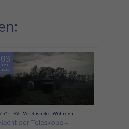
en:
03
OKT
2026
Ort: AVL-Vereinsheim, Wührden
Nacht der Teleskope –