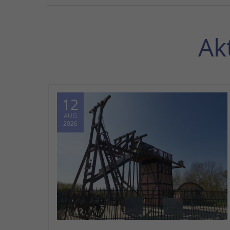
Ak
12
AUG
2026