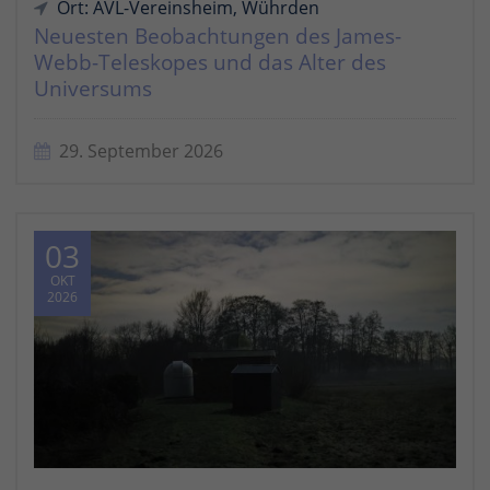
Ort: AVL-Vereinsheim, Wührden
Neuesten Beobachtungen des James-
Webb-Teleskopes und das Alter des
Universums
29. September 2026
03
OKT
2026