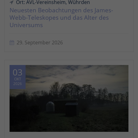
Ort: AVL-Vereinsheim, Wührden
Neuesten Beobachtungen des James-
Webb-Teleskopes und das Alter des
Universums
29. September 2026
03
OKT
2026