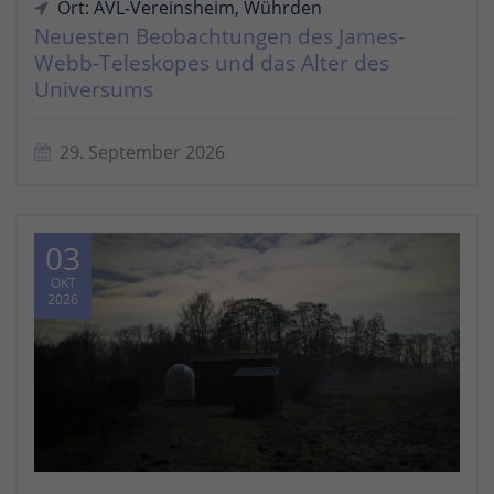
Ort: AVL-Vereinsheim, Wührden
Neuesten Beobachtungen des James-
Webb-Teleskopes und das Alter des
Universums
29. September 2026
03
OKT
2026