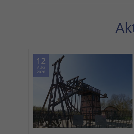
Ak
12
AUG
2026