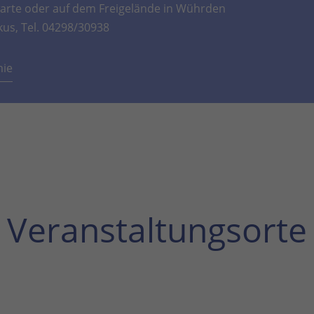
rte oder auf dem Freigelände in Wührden
kus, Tel. 04298/30938
mie
Veranstaltungsorte