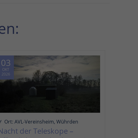
en:
03
OKT
2026
Ort: AVL-Vereinsheim, Wührden
Nacht der Teleskope –