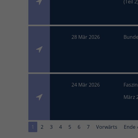
(Teil 2
28 Mär 2026
Bunde
24 Mär 2026
Faszi
März 
1
2
3
4
5
6
7
Vorwärts
Ende 