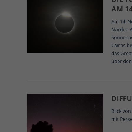
AM 1
Am 14. N
Norden Au
Sonnenau
Cairns b
das Great
über den
DIFFU
Blick vo
mit Pers