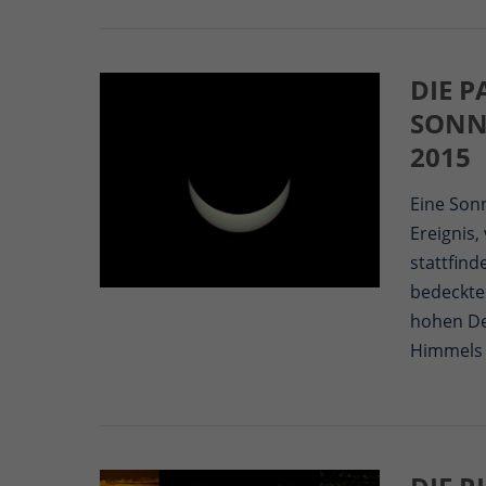
DIE P
SONN
2015
Eine Son
Ereignis,
stattfin
bedeckte 
hohen De
Himmels 