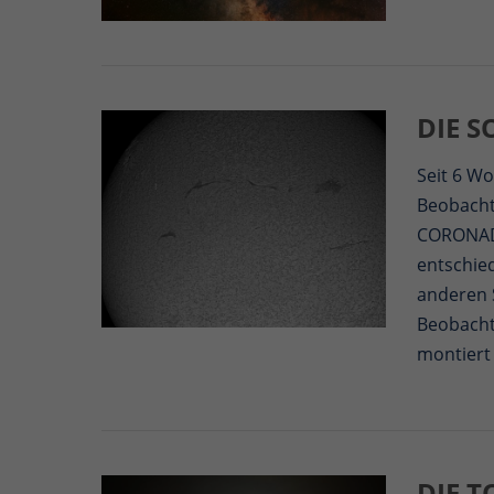
DIE S
Seit 6 Wo
Beobacht
CORONADO
entschied
anderen 
Beobachtu
montiert 
DIE 