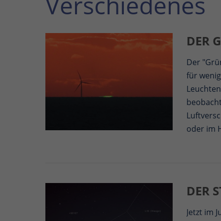
Verschiedenes
DER G
Der "Grü
für weni
Leuchten
beobachte
Luftvers
oder im H
DER 
Jetzt im 