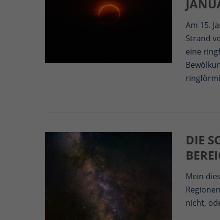
JANU
Am 15. J
Strand v
eine rin
Bewölkun
ringförm
DIE S
EREIC
Mein dies
Regionen 
nicht, od