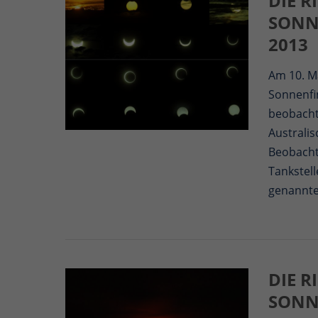
DIE 
SONN
2013
Am 10. Ma
Sonnenfin
beobacht
Australi
Beobacht
Tankstell
genannte
DIE 
SONN